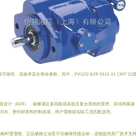
可靠性、高效率及长寿命著称。其中，PVQ32-B2R-SS1S-21-CM
用双联设计（B2R），能够满足多回路或高低压复合系统的需求。其结构紧
伸、旋转方向、密封材质和控制选项，用户需根据实际工况匹配选用。
选购时需谨慎。正品威格士油泵不仅确保性能达标，还能提供原厂技术支