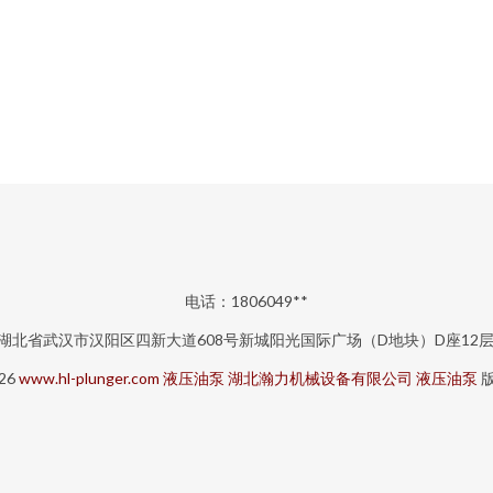
电话：1806049**
湖北省武汉市汉阳区四新大道608号新城阳光国际广场（D地块）D座12层
026
www.hl-plunger.com
液压油泵
湖北瀚力机械设备有限公司
液压油泵