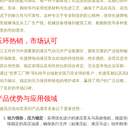
到严谨的装配与测试，每一环节都体现了对品质的执着追求。其核心部件
机、泵体、阀块等均采用优质材料与先进工艺，确保了产品在高压、高负
况下的耐久性与可靠性。这种专注于专业制造的匠心精神，使得长捷牌电
泵能够满足从工厂生产线、机械设备维修到建筑工程、船舶制造等多种复
景的苛刻需求。
玉环热销，市场认可
江玉环作为中国重要的液压气动元件产业集聚区，拥有完整的产业链和敏
市场嗅觉。长捷牌电动液压泵在此地的持续热销，绝非偶然。这背后是市
其出色性能、稳定表现以及高性价比的综合肯定。无论是本地企业采购，
通过“世界工厂网”等B2B平台辐射全国乃至全球的客户，长捷泵都以其高
动力输出、稳定的压力保持和较低的维护成本，赢得了用户的广泛信赖，
了良好的市场口碑。
产品优势与应用领域
捷高压电动泵系列产品通常具备以下显著优势：
动力强劲，压力稳定
：采用优化设计的液压泵头与高效电机，能提供
续稳定的高压油源，确保执行元件（如液压缸、液压马达）动作精准