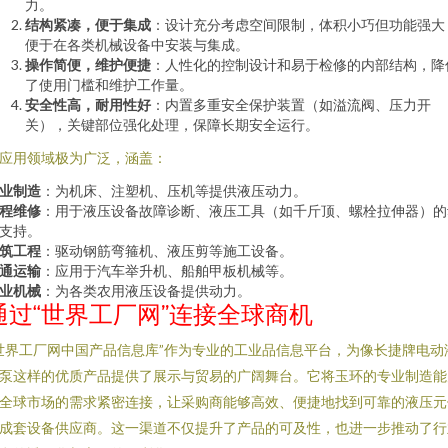
力。
结构紧凑，便于集成
：设计充分考虑空间限制，体积小巧但功能强大
便于在各类机械设备中安装与集成。
操作简便，维护便捷
：人性化的控制设计和易于检修的内部结构，降
了使用门槛和维护工作量。
安全性高，耐用性好
：内置多重安全保护装置（如溢流阀、压力开
关），关键部位强化处理，保障长期安全运行。
应用领域极为广泛，涵盖：
业制造
：为机床、注塑机、压机等提供液压动力。
程维修
：用于液压设备故障诊断、液压工具（如千斤顶、螺栓拉伸器）的
支持。
筑工程
：驱动钢筋弯箍机、液压剪等施工设备。
通运输
：应用于汽车举升机、船舶甲板机械等。
业机械
：为各类农用液压设备提供动力。
通过“世界工厂网”连接全球商机
世界工厂网中国产品信息库”作为专业的工业品信息平台，为像长捷牌电动
泵这样的优质产品提供了展示与贸易的广阔舞台。它将玉环的专业制造能
全球市场的需求紧密连接，让采购商能够高效、便捷地找到可靠的液压元
成套设备供应商。这一渠道不仅提升了产品的可及性，也进一步推动了行