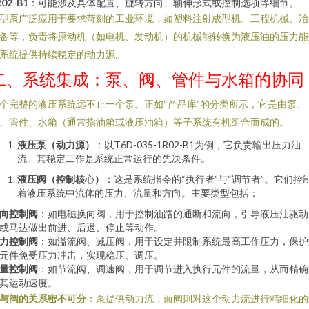
R02-B1
：可能涉及具体配置、旋转方向、轴伸形式或控制选项等细节。
型泵广泛应用于要求苛刻的工业环境，如塑料注射成型机、工程机械、冶
备等，负责将原动机（如电机、发动机）的机械能转换为液压油的压力能
系统提供持续稳定的动力源。
二、系统集成：泵、阀、管件与水箱的协同
个完整的液压系统远不止一个泵。正如“产品库”的分类所示，它是由泵、
、管件、水箱（通常指油箱或液压油箱）等子系统有机组合而成的。
液压泵（动力源）
：以T6D-035-1R02-B1为例，它负责输出压力油
流。其稳定工作是系统正常运行的先决条件。
液压阀（控制核心）
：这是系统指令的“执行者”与“调节者”。它们控
着液压系统中流体的压力、流量和方向。主要类型包括：
向控制阀
：如电磁换向阀，用于控制油路的通断和流向，引导液压油驱动
或马达做出前进、后退、停止等动作。
力控制阀
：如溢流阀、减压阀，用于设定并限制系统最高工作压力，保护
元件免受压力冲击，实现稳压、调压。
量控制阀
：如节流阀、调速阀，用于调节进入执行元件的流量，从而精确
其运动速度。
与阀的关系密不可分
：泵提供动力流，而阀则对这个动力流进行精细化的