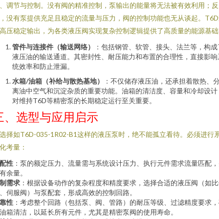
、调节与控制。没有阀的精准控制，泵输出的能量将无法被有效利用；反
，没有泵提供充足且稳定的流量与压力，阀的控制功能也无从谈起。T6D
高压稳定输出，为各类液压阀实现复杂控制逻辑提供了高质量的能源基础
管件与连接件（输送网络）
：包括钢管、软管、接头、法兰等，构成
液压油的输送通道。其密封性、耐压能力和布置的合理性，直接影响
统效率和防止泄漏。
水箱/油箱（补给与散热基地）
：不仅储存液压油，还承担着散热、
离油中空气和沉淀杂质的重要功能。油箱的清洁度、容量和冷却设计
对维持T6D等精密泵的长期稳定运行至关重要。
三、选型与应用启示
选择如T6D-035-1R02-B1这样的液压泵时，绝不能孤立看待。必须进行
化考量：
配性
：泵的额定压力、流量需与系统设计压力、执行元件需求流量匹配，
有余量。
制需求
：根据设备动作的复杂程度和精度要求，选择合适的液压阀（如比
、伺服阀）与泵配套，形成高效的控制回路。
靠性
：考虑整个回路（包括泵、阀、管路）的耐压等级、过滤精度要求，
油箱清洁，以延长所有元件，尤其是精密泵阀的使用寿命。