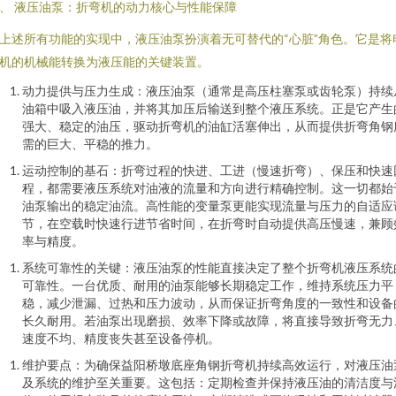
、 液压油泵：折弯机的动力核心与性能保障
上述所有功能的实现中，液压油泵扮演着无可替代的“心脏”角色。它是将
机的机械能转换为液压能的关键装置。
动力提供与压力生成：液压油泵（通常是高压柱塞泵或齿轮泵）持续
油箱中吸入液压油，并将其加压后输送到整个液压系统。正是它产生
强大、稳定的油压，驱动折弯机的油缸活塞伸出，从而提供折弯角钢
需的巨大、平稳的推力。
运动控制的基石：折弯过程的快进、工进（慢速折弯）、保压和快速
程，都需要液压系统对油液的流量和方向进行精确控制。这一切都始
油泵输出的稳定油流。高性能的变量泵更能实现流量与压力的自适应
节，在空载时快速行进节省时间，在折弯时自动提供高压慢速，兼顾
率与精度。
系统可靠性的关键：液压油泵的性能直接决定了整个折弯机液压系统
可靠性。一台优质、耐用的油泵能够长期稳定工作，维持系统压力平
稳，减少泄漏、过热和压力波动，从而保证折弯角度的一致性和设备
长久耐用。若油泵出现磨损、效率下降或故障，将直接导致折弯无力
速度不均、精度丧失甚至设备停机。
维护要点：为确保益阳桥墩底座角钢折弯机持续高效运行，对液压油
及系统的维护至关重要。这包括：定期检查并保持液压油的清洁度与