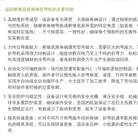
、 益阳桥墩底座角钢折弯机的主要功能
高精度折弯成型：该设备专为厚壁、大规格角钢设计，通过精密的模
与控制系统，能够将角钢弯曲成桥墩底座所需的特定角度（如直角、
角或特定弧线），尺寸精度高，一致性好，确保每个预制件的互换性
安装吻合度。
大吨位弯曲能力：桥墩底座角钢通常型号较大，需要巨大的弯曲力。
折弯机采用强力结构设计，能提供数百吨乃至上千吨的折弯力，轻松
对高强度钢材的冷弯作业，避免材料因受力不当产生裂纹或回弹。
自动化与可编程操作：现代机型通常配备PLC（可编程逻辑控制器）
触摸屏人机界面。操作者可以预先输入折弯角度、速度、行程等参数
实现半自动或全自动循环生产，大大提升了加工效率，降低了劳动强
和对操作者经验的过度依赖。
安全防护与稳定性：设备设计有完善的安全光栅、液压安全锁、机械
块等多重防护装置，确保操作安全。坚固的机架保证了在巨大负载下
长期稳定运行，有效减少了振动和变形，延长了设备寿命。
模具快速更换：针对不同尺寸和弯曲半径的角钢，折弯机通常配有模
化的模具系统，可以实现快速更换，适应多品种、小批量的柔性生产
求。