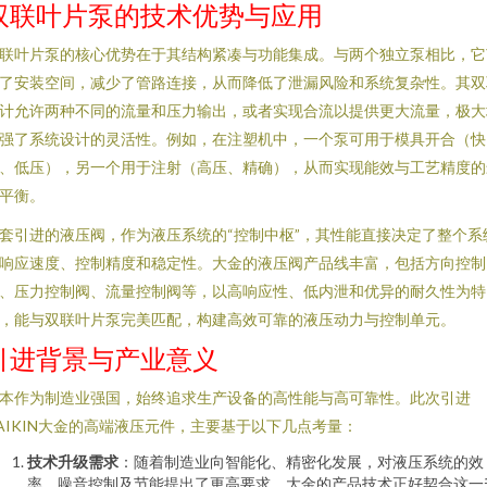
双联叶片泵的技术优势与应用
联叶片泵的核心优势在于其结构紧凑与功能集成。与两个独立泵相比，它
了安装空间，减少了管路连接，从而降低了泄漏风险和系统复杂性。其双
计允许两种不同的流量和压力输出，或者实现合流以提供更大流量，极大
强了系统设计的灵活性。例如，在注塑机中，一个泵可用于模具开合（快
、低压），另一个用于注射（高压、精确），从而实现能效与工艺精度的
平衡。
套引进的液压阀，作为液压系统的“控制中枢”，其性能直接决定了整个系
响应速度、控制精度和稳定性。大金的液压阀产品线丰富，包括方向控制
、压力控制阀、流量控制阀等，以高响应性、低内泄和优异的耐久性为特
，能与双联叶片泵完美匹配，构建高效可靠的液压动力与控制单元。
引进背景与产业意义
本作为制造业强国，始终追求生产设备的高性能与高可靠性。此次引进
AIKIN大金的高端液压元件，主要基于以下几点考量：
技术升级需求
：随着制造业向智能化、精密化发展，对液压系统的效
率、噪音控制及节能提出了更高要求。大金的产品技术正好契合这一