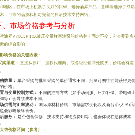
和地区，在市场上积累了良好的口碑。选择油昇产品，意味着选择了成熟
术、可靠的品质和相对完善的售后技术支持网络。
三、市场价格参考与分析
湾油昇V70C3R 10X液压变量柱塞油泵的价格并非固定不变，它会受到多
素的综合影响：
. 影响价格的关键因素：
采购渠道：
直接从原厂、授权代理商、或各级经销商处购买，价格会有差
。
购数量：
单台采购与批量采购的单价通常不同，批量订购往往能获得更
的价格。
置与变量控制方式：
不同的控制方式（如手动伺服、压力补偿、带电磁
阀等）会导致成本不同。
场供需与汇率波动：
国际原材料价格、市场需求变化以及新台币/人民币
也会影响最终售价。
后服务：
是否包含保修、技术支持和物流费用等，也会体现在总体成本
。
. 大致价格区间（参考）：