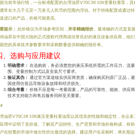
据当前市场行情，一台标准配置的台湾油昇V70C3R 10X变量柱塞泵，其
通常在大几千元至一万多元人民币的范围内浮动。对于特殊配置或通过特
道进口的产品，价格可能更高。
要提示：
此价格仅为市场参考区间，
并非精确报价
。最准确的方式是直
询油昇在中国大陆的正式授权代理商或信誉良好的液压设备供应商，他们
据您的具体技术参数要求和采购数量提供精确的报价单。
四、选购与应用建议
明确需求：
在选购前，务必清楚您的液压系统所需的工作压力、流量
围、变量控制方式以及安装尺寸要求。
验证真伪：
通过官方渠道核实供应商资质，确保购买到原厂正品，避
因使用仿冒品导致设备故障和经济损失。
综合考量：
价格不应是唯一考量因素，产品的可靠性、能效、供应商
技术支持能力和售后服务同样至关重要。
##
湾油昇V70C3R 10X液压变量柱塞油泵以其优良的性能和稳定性，在众多
应用中证明了其价值。了解其产品特性、生产背景和市场价格构成，有助
户在纷繁的市场中做出性价比最优的选择。建议用户在采购时，将长期运