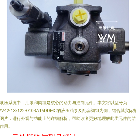
液压系统中，油泵和阀组是核心的动力与控制元件。本文将以型号为
VV42-1X/122-040RA15DDMC的液压油泵及配套阀组为例，结合其实际
图片，进行外观与功能上的详细解析，帮助读者更好地理解此类元件的结
作用。