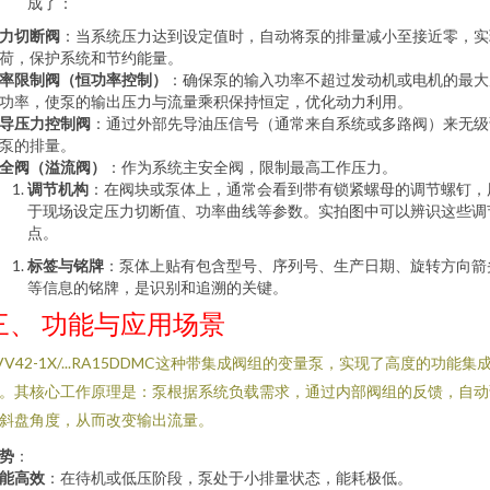
成了：
力切断阀
：当系统压力达到设定值时，自动将泵的排量减小至接近零，实
荷，保护系统和节约能量。
率限制阀（恒功率控制）
：确保泵的输入功率不超过发动机或电机的最大
功率，使泵的输出压力与流量乘积保持恒定，优化动力利用。
导压力控制阀
：通过外部先导油压信号（通常来自系统或多路阀）来无级
泵的排量。
全阀（溢流阀）
：作为系统主安全阀，限制最高工作压力。
调节机构
：在阀块或泵体上，通常会看到带有锁紧螺母的调节螺钉，
于现场设定压力切断值、功率曲线等参数。实拍图中可以辨识这些调
点。
标签与铭牌
：泵体上贴有包含型号、序列号、生产日期、旋转方向箭
等信息的铭牌，是识别和追溯的关键。
三、 功能与应用场景
VV42-1X/...RA15DDMC这种带集成阀组的变量泵，实现了高度的功能集
。其核心工作原理是：泵根据系统负载需求，通过内部阀组的反馈，自动
斜盘角度，从而改变输出流量。
势
：
能高效
：在待机或低压阶段，泵处于小排量状态，能耗极低。