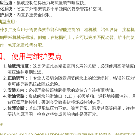
应迅速
：集成控制使得压力与流量调节响应快。
化系统
：省去了外部安装多个单独阀的复杂管路和空间。
护系统
：内置多重安全限制。
典型应用
：
种泵广泛应用于需要高效节能和智能控制的工程机械、冶金设备、注塑机
舶甲板机械等领域。例如，在挖掘机上，它可以完美匹配动臂、铲斗的复
作，实现流量按需分配。
四、 使用与维护要点
油液清洁度
：这是保证此类精密泵阀长寿的关键，必须使用高清洁度
液压油并定期过滤。
正确调节
：非专业人员切勿随意调节阀块上的设定螺钉，错误的压力
定可能导致系统故障或危险。
安装方向
：必须严格按照铭牌指示的旋转方向连接驱动轴。
泄油管路
：集成阀块的泄油口（L口）必须单独、通畅地接回油箱，
背压需严格控制，否则会导致密封损坏或控制失灵。
故障诊断
：若出现系统压力不稳、噪音异常、温度过高等问题，往往
要结合原理图，检查这些集成阀的功能是否正常。
##
过PVV42-1X/122-040RA15DDMC液压油泵阀组的实拍图片，我们可以