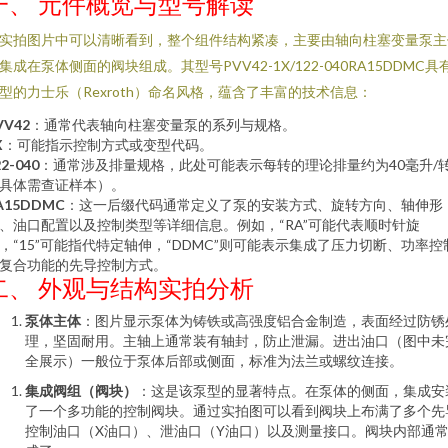
一、 元件概览与型号解读
实拍图片中可以清晰看到，整个组件结构紧凑，主要由轴向柱塞变量泵主
集成在泵体侧面的阀块组成。其型号PVV42-1X/122-040RA15DDMC具
型的力士乐（Rexroth）命名风格，蕴含了丰富的技术信息：
VV42
：通常代表轴向柱塞变量泵的系列与规格。
X
：可能指示控制方式或变型代码。
22-040
：通常涉及排量规格，此处可能表示每转的理论排量约为40毫升/
具体需查证样本）。
A15DDMC
：这一后缀代码通常定义了泵的安装方式、旋转方向、轴伸形
、油口配置以及控制类型等详细信息。例如，“RA”可能代表顺时针旋
，“15”可能指代特定轴伸，“DDMC”则可能表示集成了压力切断、功率控
复合功能的先导控制方式。
二、 外观与结构实拍分析
泵体主体
：图片显示泵体为铸铁或高强度铝合金制造，表面经过防锈
理，坚固耐用。主轴上通常装有轴封，防止泄漏。进出油口（图中未
全展示）一般位于泵体后部或侧面，标准为法兰或螺纹连接。
集成阀组（阀块）
：这是该泵型的显著特点。在泵体的侧面，集成安
了一个多功能的控制阀块。通过实拍图可以看到阀块上布满了多个先
控制油口（X油口）、泄油口（Y油口）以及测量接口。阀块内部通